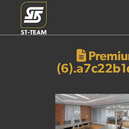
Premium
(6).a7c22b