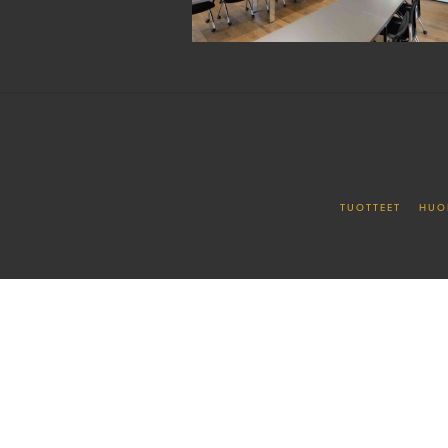
TUOTTEET
HUO