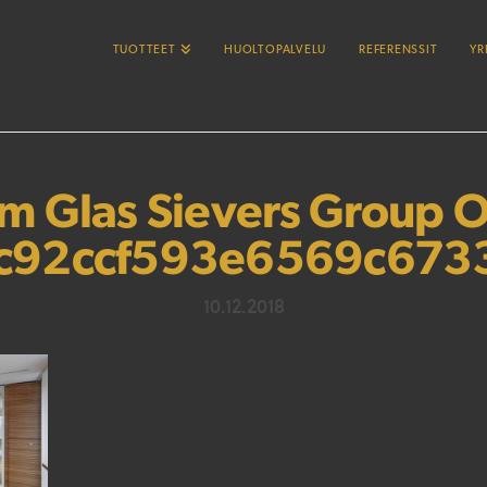
TUOTTEET
HUOLTOPALVELU
REFERENSSIT
YR
 Glas Sievers Group O
1c92ccf593e6569c67
10.12.2018