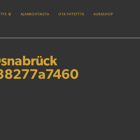
ITYS
AJANKOHTAISTA
OTA YHTEYTTÄ
AURASHOP
snabrück
338277a7460