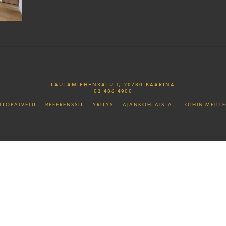
LAUTAMIEHENKATU 1, 20780 KAARINA
02 486 4900
LTOPALVELU
REFERENSSIT
YRITYS
AJANKOHTAISTA
TÖIHIN MEILLE