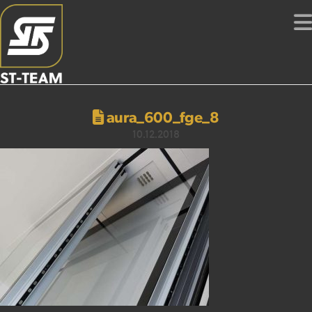
aura_600_fge_8
10.12.2018