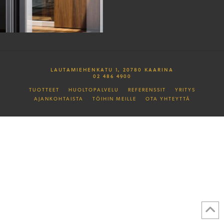
LAUTAMIEHENKATU 1, 20780 KAARINA
02 486 4900
TUOTTEET
HUOLTOPALVELU
REFERENSSIT
YRITYS
AJANKOHTAISTA
TÖIHIN MEILLE
OTA YHTEYTTÄ