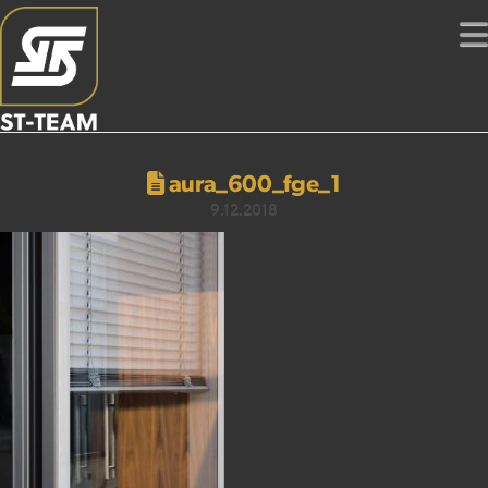
aura_600_fge_1
9.12.2018