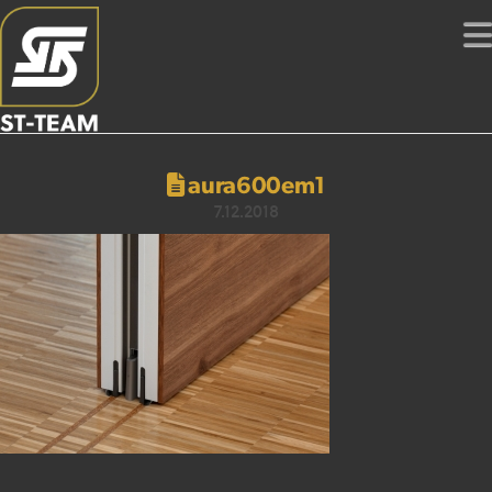
aura600em1
7.12.2018