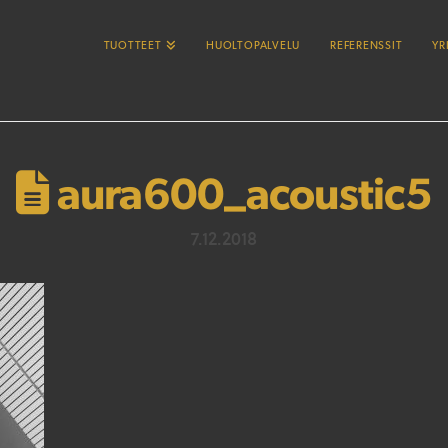
TUOTTEET
HUOLTOPALVELU
REFERENSSIT
YR
aura600_acoustic5
7.12.2018