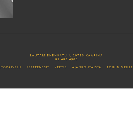
LAUTAMIEHENKATU 1, 20780 KAARINA
02 486 4900
LTOPALVELU
REFERENSSIT
YRITYS
AJANKOHTAISTA
TÖIHIN MEILLE