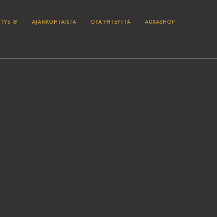
ITYS
AJANKOHTAISTA
OTA YHTEYTTÄ
AURASHOP