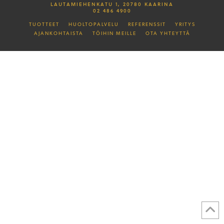
LAUTAMIEHENKATU 1, 20780 KAARINA
02 486 4900
TUOTTEET
HUOLTOPALVELU
REFERENSSIT
YRITYS
AJANKOHTAISTA
TÖIHIN MEILLE
OTA YHTEYTTÄ