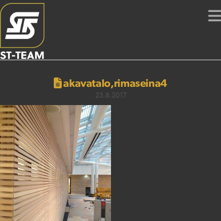
akavatalo,rimaseina4
23.8.2017